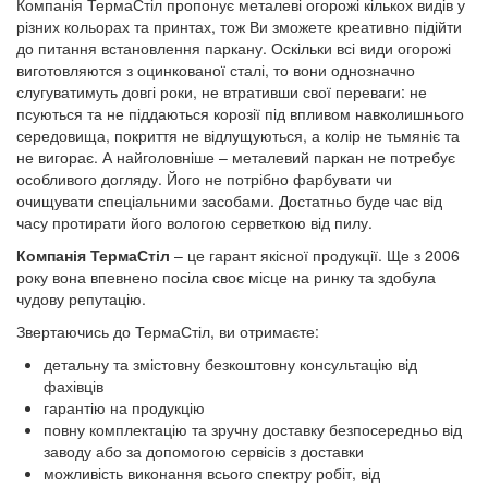
Компанія ТермаСтіл пропонує металеві огорожі кількох видів у
різних кольорах та принтах, тож Ви зможете креативно підійти
до питання встановлення паркану. Оскільки всі види огорожі
виготовляются з оцинкованої сталі, то вони однозначно
слугуватимуть довгі роки, не втративши свої переваги: не
псуються та не піддаються корозії під впливом навколишнього
середовища, покриття не відлущуються, а колір не тьмяніє та
не вигорає. А найголовніше – металевий паркан не потребує
особливого догляду. Його не потрібно фарбувати чи
очищувати спеціальними засобами. Достатньо буде час від
часу протирати його вологою серветкою від пилу.
Компанія ТермаСтіл
– це гарант якісної продукції. Ще з 2006
року вона впевнено посіла своє місце на ринку та здобула
чудову репутацію.
Звертаючись до ТермаСтіл, ви отримаєте:
детальну та змістовну безкоштовну консультацію від
фахівців
гарантію на продукцію
повну комплектацію та зручну доставку безпосередньо від
заводу або за допомогою сервісів з доставки
можливість виконання всього спектру робіт, від