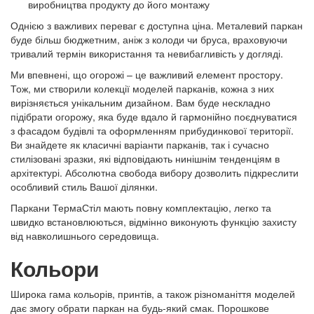
виробництва продукту до його монтажу
Однією з важливих переваг є доступна ціна. Металевий паркан
буде більш бюджетним, аніж з колоди чи бруса, враховуючи
тривалий термін використання та невибагливість у догляді.
Ми впевнені, що огорожі – це важливий елемент простору.
Тож, ми створили колекції моделей парканів, кожна з них
вирізняється унікальним дизайном. Вам буде нескладно
підібрати огорожу, яка буде вдало й гармонійно поєднуватися
з фасадом будівлі та оформленням прибудинкової території.
Ви знайдете як класичні варіанти парканів, так і сучасно
стилізовані зразки, які відповідають нинішнім тенденціям в
архітектурі. Абсолютна свобода вибору дозволить підкреслити
особливий стиль Вашої ділянки.
Паркани ТермаСтіл мають повну комплектацію, легко та
швидко встановлюються, відмінно виконують функцію захисту
від навколишнього середовища.
Кольори
Широка гама кольорів, принтів, а також різноманіття моделей
дає змогу обрати паркан на будь-який смак. Порошкове