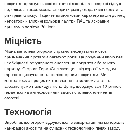
покриття гарантує високі естетичні якості: на поверхні відсутні
недоліки, а також можна створити різні декоративні ефекти та
різні рівні блиску. Надайте вимнятковий характер вашій ділянці
неповторній глибині кольорів палітри RAL та яскравим
принтам з палітри Printech.
Міцність
Міцна металева огорожа справно виконуватиме своє
призначення протягом багатьох років. Це розумний вибір без
необхідності регулярного оновлення покриття або всього
паркану. Огорожі ТермаСтіл захищені від корозії методом
гарячого цинкування та поліестерним покриттям. Ми
контролюємо процес виготовлення на кожному етапі та
забезпечуємо найвищу якість. Це підтверджується 10-річною
гарантією на антикорозійний захист сталевих елементів
огорожі.
Технологія
Виробництво огорож відбувається з використанням матеріалів
найкращої якості та на сучасних технологічних лініях заводу