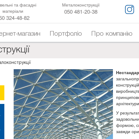
вельні та фасадні
Металоконструкції
050 481-20-38
матеріали
50 324-48-82
тернет-магазин
Портфоліо
Про компанію
трукції
локонструкції
Нестандар
загальнопр
конструкці
виробництв
принципово
архітектури
У результа
задовольни
формою, ск
завжди ори