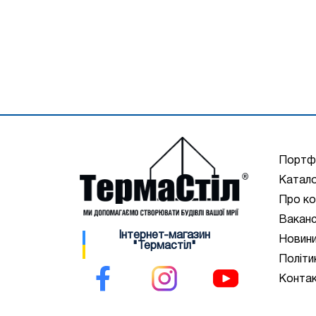
Портф
Катало
Про ко
Ваканс
Інтернет-магазин
Новин
"Термастіл"
Політи
Конта