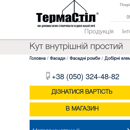
Покрі
0
Продукція
Ін
Кут внутрішній простий
Головна
/
Фасади
/
Фасадні ромби
/
Добірні еле
+38 (050) 324-48-82
ДІЗНАТИСЯ ВАРТІСТЬ
В МАГАЗИН