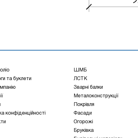
оліо
ШМБ
ги та буклети
ЛСТК
мпанію
Зварні балки
ії
Металоконструкції
и
Покрівля
ка конфіденційності
Фасади
кти
Огорожі
Бруківка