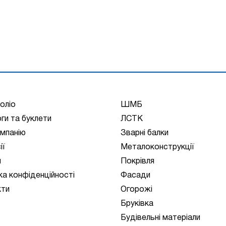
оліо
ШМБ
ги та буклети
ЛСТК
мпанію
Зварні балки
ії
Металоконструкції
и
Покрівля
ка конфіденційності
Фасади
кти
Огорожі
Бруківка
Будівельні матеріали