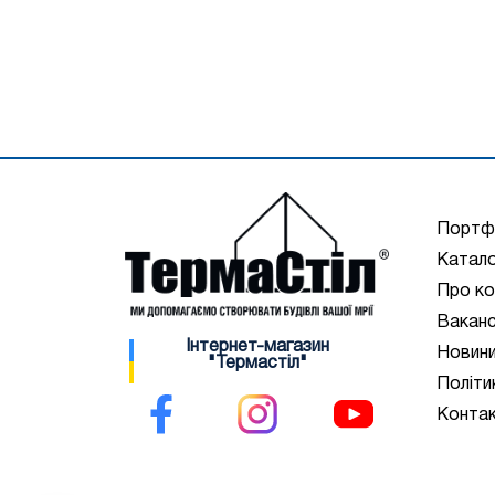
Портф
Катало
Про ко
Ваканс
Інтернет-магазин
Новин
"Термастіл"
Політи
Конта