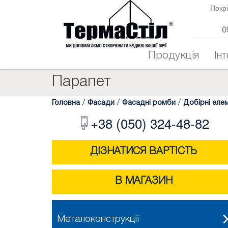
Покрі
0
Продукція
Ін
Парапет
Головна
/
Фасади
/
Фасадні ромби
/
Добірні еле
+38 (050) 324-48-82
ДІЗНАТИСЯ ВАРТІСТЬ
В МАГАЗИН
Металоконструкції