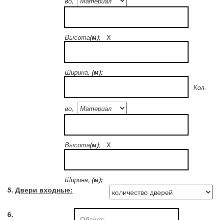
во,
Высота
(м)
;
X
Ширина,
(м);
Кол-
во,
Высота
(м)
;
X
Ширина,
(м);
5.
Двери входные:
6.