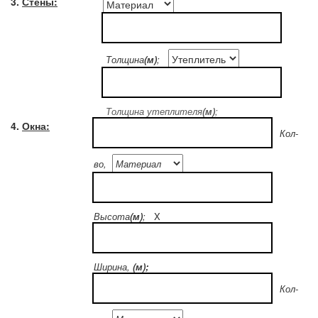
3.
Стены:
Толщина
(м)
;
Толщина утеплителя
(м)
;
4.
Окна:
Кол-
во,
Высота
(м)
;
X
Ширина,
(м);
Кол-