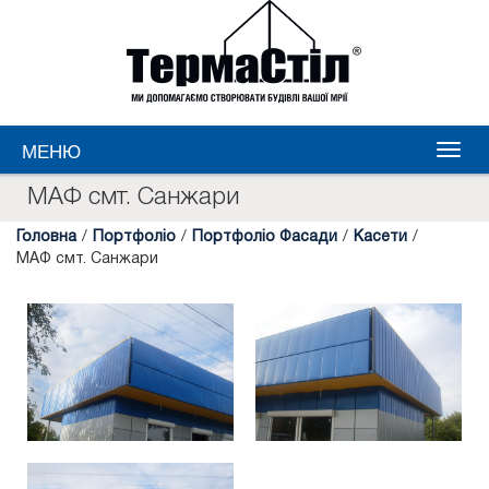
МЕНЮ
МАФ смт. Санжари
Головна
/
Портфоліо
/
Портфоліо Фасади
/
Касети
/
МАФ смт. Санжари