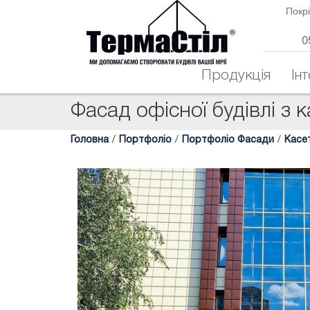
Покрі
0
Продукція
Ін
Фасад офісної будівлі з к
Головна
/
Портфоліо
/
Портфоліо Фасади
/
Касе