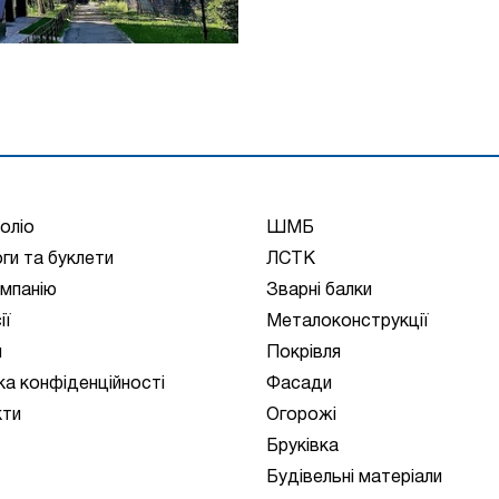
оліо
ШМБ
ги та буклети
ЛСТК
мпанію
Зварні балки
ії
Металоконструкції
и
Покрівля
ка конфіденційності
Фасади
кти
Огорожі
Бруківка
Будівельні матеріали