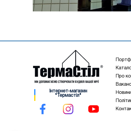
Портф
Катало
Про ко
Ваканс
Інтернет-магазин
Новин
"Термастіл"
Політи
Конта