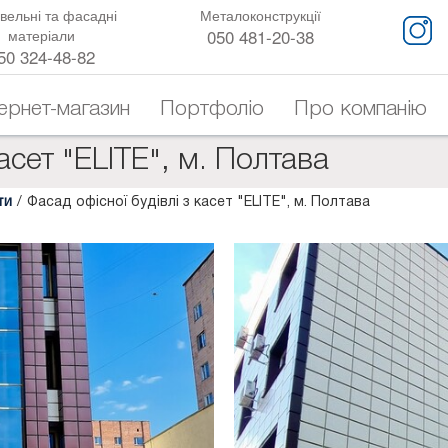
вельні та фасадні
Металоконструкції
050 481-20-38
матеріали
50 324-48-82
тернет-магазин
Портфоліо
Про компанію
асет "ELITE", м. Полтава
ти
/
Фасад офісної будівлі з касет "ELITE", м. Полтава