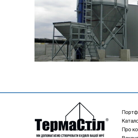
Портф
Катало
Про ко