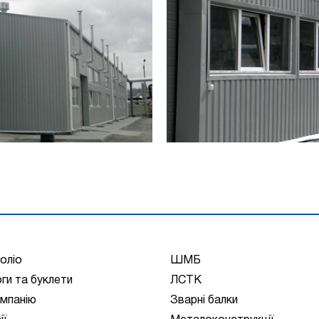
оліо
ШМБ
ги та буклети
ЛСТК
мпанію
Зварні балки