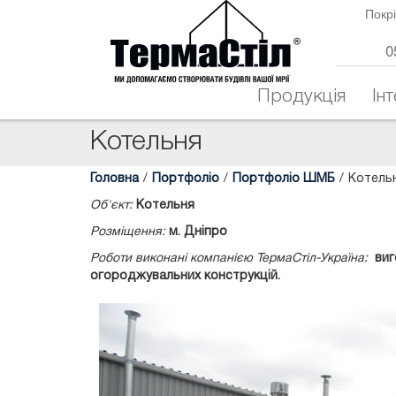
Покрі
0
Продукція
Ін
Котельня
Головна
/
Портфоліо
/
Портфоліо ШМБ
/
Котельн
Об'єкт:
Котельня
Розміщення:
м. Дніпро
Роботи виконані компанією ТермаСтіл-Україна:
виг
огороджувальних конструкцій.