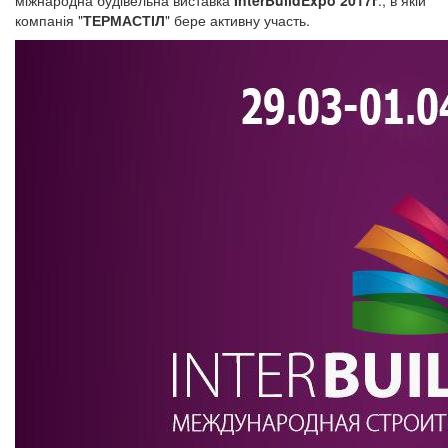
міжнародна будівельна виставка
InterBuildExpo 2017г
., в якій
компанія "
ТЕРМАСТІЛ
" бере активну участь.