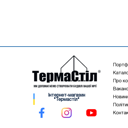
Портф
Катало
Про ко
Ваканс
Інтернет-магазин
Новин
"Термастіл"
Політи
Конта