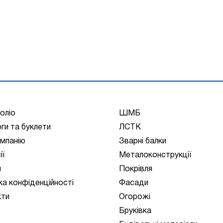
оліо
ШМБ
ги та буклети
ЛСТК
мпанію
Зварні балки
ії
Металоконструкції
и
Покрівля
ка конфіденційності
Фасади
кти
Огорожі
Бруківка