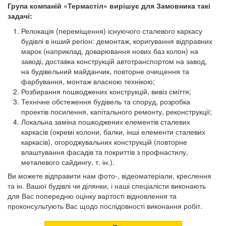
Група компаній «Термастіл» вирішує для Замовника такі
задачі:
Релокація (переміщення) існуючого сталевого каркасу
будівлі в інший регіон: демонтаж, коригування відправних
марок (наприклад, доварювання нових баз колон) на
заводі, доставка конструкцій автотранспортом на завод,
на будівельний майданчик, повторне очищення та
фарбування, монтаж власною технікою;
Розбирання пошкоджених конструкцій, вивіз сміття;
Технічне обстеження будівель та споруд, розробка
проектів посилення, капітального ремонту, реконструкції;
Локальна заміна пошкоджених елементів сталевих
каркасів (окремі колони, балки, інші елементи сталевих
каркасів), огороджувальних конструкцій (повторне
влаштування фасадів та покриттів з профнастилу,
металевого сайдингу, т. ін.).
Ви можете відправити нам фото-, відеоматеріали, креслення
та ін. Вашої будівлі чи ділянки, і наші спеціалісти виконають
для Вас попередню оцінку вартості відновлення та
проконсультують Вас щодо послідовності виконання робіт.